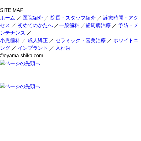
SITE MAP
ホーム
／
医院紹介
／
院長・スタッフ紹介
／
診療時間・アク
セス
／
初めてのかたへ
／
一般歯科
／
歯周病治療
／
予防・メ
ンテナンス
／
小児歯科
／
成人矯正
／
セラミック・審美治療
／
ホワイトニ
ング
／
インプラント
／
入れ歯
©oyama-shika.com