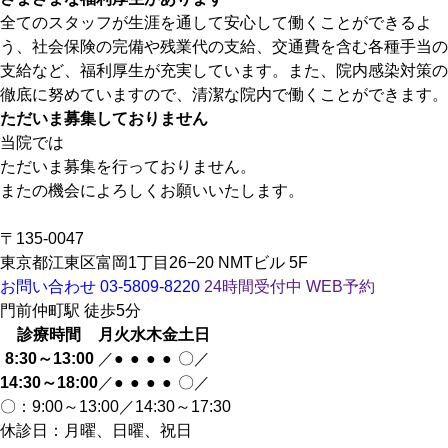
全てのスタッフが生涯を通して安心して働くことができるよ
う、社会保険の完備や残業代の支給、交通費を含む各種手当の
支給など、福利厚生が充実しています。また、院内感染対策の
徹底に努めていますので、清潔な院内で働くことができます。
ただいま募集しておりません
当院では
ただいま募集を行っておりません。
またの機会によろしくお願いいたします。
〒135-0047
東京都江東区富岡1丁目26−20 NMTビル 5F
お問い合わせ
03-5809-8220
24時間受付中
WEB予約
門前仲町駅
徒歩
5
分
診療時間
月
火
水
木
金
土
日
8:30～13:00
／
●
●
●
●
〇
／
14:30～18:00
／
●
●
●
●
〇
／
〇
：9:00～13:00／14:30～17:30
休診日：月曜、日曜、祝日